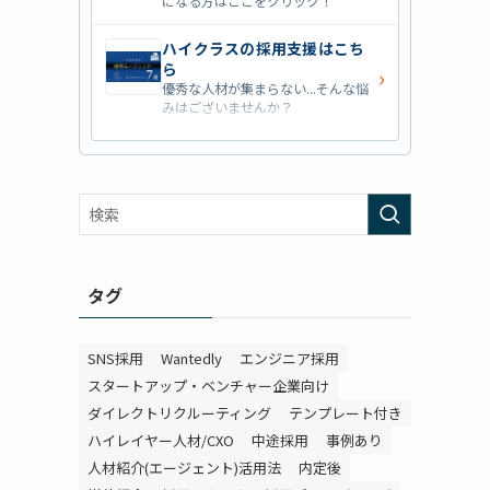
になる方はここをクリック！
ハイクラスの採用支援はこち
ら
›
優秀な人材が集まらない...そんな悩
みはございませんか？
営業職の採用支援はこちら
›
営業職・管理職系の採用支援に特化
した企業を七つ集めました！
外資系の採用支援はこちら
›
外資系企業の採用支援を行っている
会社はこちらから！
タグ
SNS採用
Wantedly
エンジニア採用
スタートアップ・ベンチャー企業向け
ダイレクトリクルーティング
テンプレート付き
ハイレイヤー人材/CXO
中途採用
事例あり
人材紹介(エージェント)活用法
内定後