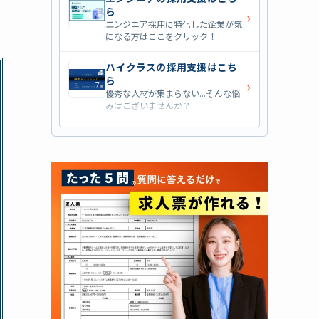
ら
›
エンジニア採用に特化した企業が気
になる方はここをクリック！
ハイクラスの採用支援はこち
ら
›
優秀な人材が集まらない...そんな悩
みはございませんか？
営業職の採用支援はこちら
›
営業職・管理職系の採用支援に特化
した企業を七つ集めました！
外資系の採用支援はこちら
›
外資系企業の採用支援を行っている
会社はこちらから！