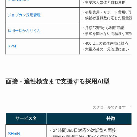
・主要求人媒体と自動連携
・初期費用・サポート費用0円
ジョブカン採用管理
・候補者登録数に応じた従量課金
・月額2万円から利用可能
採用一括かんりくん
・形式を問わない高精度な書類読
・400以上の媒体連携に対応
RPM
・大量応募の一元管理に強い
面接・適性検査まで支援する採用AI型
スクロールできます
サービス名
特徴
・24時間365日対応の対話型AI面接
SHaiN
・構造化面接理論に基づく質問設計