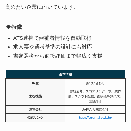
高めたい企業に向いています。
特徴
ATS連携で候補者情報を自動取得
求人票や選考基準の設計にも対応
書類選考から面接評価まで幅広く支援
基本情報
料金
要問い合わせ
書類選考、スコアリング、求人票作
主な機能
成、スカウト配信、面接議事録作成、
面接評価
運営会社
JAPAN AI株式会社
公式リンク
https://japan-ai.co.jp/hr/