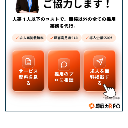
人事１人以下のコストで、面接以外の全ての採用
業務を代行。
求人票掲載無料
顧客満足度94%
導入企業550社
サービス
求人を無
採用のプ
資料を見
料掲載す
ロに相談
る
る
*初回相談無料