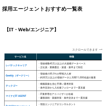
採用エージェントおすすめ一覧表
【IT・Web/エンジニア】
スクロールできます
サービス名
特徴
・登録者数45万人以上の大規模データベース
レバテックキャリア
・正社員・業務委託・派遣・新卒まで対応
・登録者の95.9％が即戦力人材
Geekly（ギークリー）
・約50万人以上の登録データと月間11,000名超の集客
・模擬面接を含む手厚い選考対策
テックゴー
・条件交渉から入社後フォローまで一貫支援
・IT業界専任アドバイザーが在籍
マイナビIT AGENT
・書類添削・面接対策・条件交渉まで一貫支援
・現役エンジニアがコンサルタント