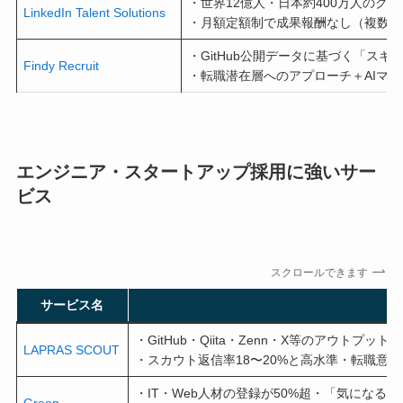
・世界12億人・日本約400万人のグ
LinkedIn Talent Solutions
・月額定額制で成果報酬なし（複数人
・GitHub公開データに基づく「ス
Findy Recruit
・転職潜在層へのアプローチ＋AIマ
エンジニア・スタートアップ採用に強いサー
ビス
スクロールできます
サービス名
特
・GitHub・Qiita・Zenn・X等のアウトプ
LAPRAS SCOUT
・スカウト返信率18〜20%と高水準・転職意
・IT・Web人材の登録が50%超・「気になる
Green