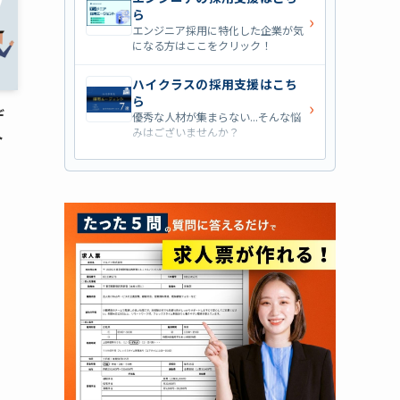
ら
›
エンジニア採用に特化した企業が気
になる方はここをクリック！
ハイクラスの採用支援はこち
ら
›
デ
優秀な人材が集まらない...そんな悩
みはございませんか？
ト
営業職の採用支援はこちら
›
営業職・管理職系の採用支援に特化
した企業を七つ集めました！
外資系の採用支援はこちら
›
外資系企業の採用支援を行っている
会社はこちらから！