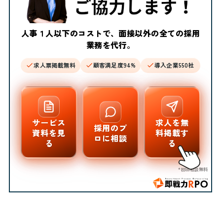
人事１人以下のコストで、面接以外の全ての採用
業務を代行。
求人票掲載無料
顧客満足度94%
導入企業550社
サービス
求人を無
採用のプ
資料を見
料掲載す
ロに相談
る
る
*初回相談無料