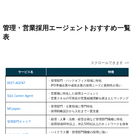
管理・営業採用エージェントおすすめ一覧
表
スクロールできます
サービス名
特徴
・管理部門・バックオフィス領域に特化
BEET-AGENT
・IPO準備企業や成長企業の採用ニーズと親和性が高い
・営業職に特化した採用エージェント
SQiL Career Agent
・営業スキルの可視化や営業組織理解を踏まえたマッチングに
・管理部門・士業領域に専門特化
MS-Japan
・採用戦略設計から入社まで一貫支援
・経理・人事・法務・経営企画など管理部門職種に特化
管理部門キャリア
・採用領域40年以上、約2,500社以上のネットワークを保有
・ハイクラス層・管理部門職種の採用に強い