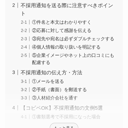
不採用通知を送る際に注意すべきポイン
ト
①件名と本文はわかりやすく
②応募に対して感謝を伝える
③宛先や宛名は必ずダブルチェックする
④個人情報の取り扱いを明記する
⑤企業イメージやネット上の口コミにも
配慮する
不採用通知の伝え方・方法
①メールを送る
②手紙（書面）を郵送する
③人材紹介会社を通す
【コピペOK】不採用通知の文例5選
①書類選考で不採用になった場合