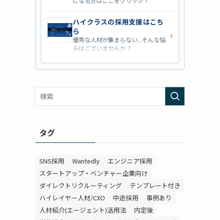
になる方はここをクリック！
ハイクラスの採用支援はこち
ら
›
優秀な人材が集まらない...そんな悩
みはございませんか？
営業職の採用支援はこちら
›
営業職・管理職系の採用支援に特化
した企業を七つ集めました！
外資系の採用支援はこちら
›
外資系企業の採用支援を行っている
会社はこちらから！
タグ
SNS採用
Wantedly
エンジニア採用
スタートアップ・ベンチャー企業向け
ダイレクトリクルーティング
テンプレート付き
ハイレイヤー人材/CXO
中途採用
事例あり
人材紹介(エージェント)活用法
内定後