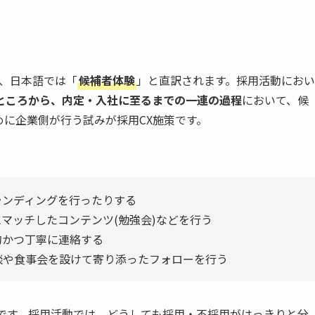
略称で、日本語では「
候補者体験
」と直訳されます。採用活動におい
ところから、内定・入社に至るまでの一連の過程
において、候
に企業側が行う試みが採用CX施策です。
ランディングを行ったりする
マッチしたコンテンツ(勉強会)などを行う
的かつ丁寧に連絡する
談や食事会を設けて寄り添ったフォローを行う
例です。採用活動では、どうしても採用・不採用がはっきりと分