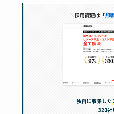
＼採用課題は「
即戦
独自に収集した
320