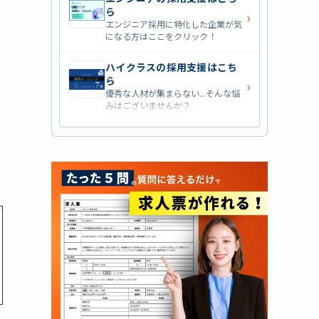
ら
›
エンジニア採用に特化した企業が気
になる方はここをクリック！
ハイクラスの採用支援はこち
ら
›
優秀な人材が集まらない...そんな悩
みはございませんか？
営業職の採用支援はこちら
›
営業職・管理職系の採用支援に特化
した企業を七つ集めました！
外資系の採用支援はこちら
›
外資系企業の採用支援を行っている
会社はこちらから！