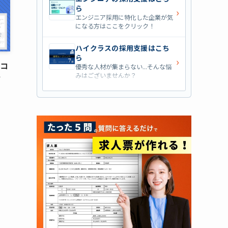
ら
›
エンジニア採用に特化した企業が気
になる方はここをクリック！
ハイクラスの採用支援はこち
ら
›
口コ
優秀な人材が集まらない...そんな悩
みはございませんか？
ィ
営業職の採用支援はこちら
›
営業職・管理職系の採用支援に特化
した企業を七つ集めました！
外資系の採用支援はこちら
›
外資系企業の採用支援を行っている
会社はこちらから！