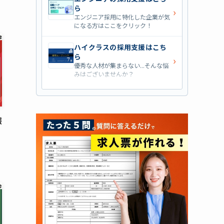
ら
›
エンジニア採用に特化した企業が気
になる方はここをクリック！
ハイクラスの採用支援はこち
ら
›
優秀な人材が集まらない...そんな悩
みはございませんか？
営業職の採用支援はこちら
›
営業職・管理職系の採用支援に特化
した企業を七つ集めました！
報
外資系の採用支援はこちら
›
外資系企業の採用支援を行っている
会社はこちらから！