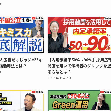
日
求人広告だけじゃダメ!?キ
【内定承諾率50%→90%】採用広
強活用法とは？
動画を用いて候補者のグリップを握
る方法とは!?
日
2024年12月16日