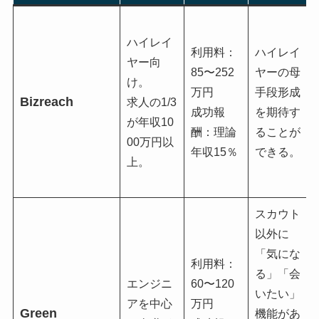
ハイレイ
利用料：
ハイレイ
ヤー向
85〜252
ヤーの母
け。
万円
手段形成
Bizreach
求人の1/3
成功報
を期待す
が年収10
酬：理論
ることが
00万円以
年収15％
できる。
上。
スカウト
以外に
「気にな
利用料：
る」「会
エンジニ
60〜120
いたい」
アを中心
万円
Green
機能があ