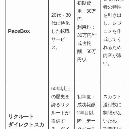
初期費
者の特性
用：30万
20代・30
を引き出
円
代に特化
し、レジ
利用料：
PaceBox
した転職
ュメを作
30万円/年
サービ
成してく
成功報
ス。
れるため
酬：50万
内容が濃
円/人
い。
60年以上
の歴史を
初年度：
スカウト
誇るリク
成功報酬
送付数に
ルートが
2年目以
制限がな
リクルート
提供す
降：デー
いため、
ダイレクトスカ
る、ダイ
タベース
期間中は