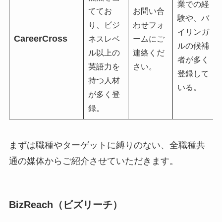
業での経
ててお
お問い合
験や、バ
り、ビジ
わせフォ
イリンガ
CareerCross
ネスレベ
ームにご
ルの候補
ル以上の
連絡くだ
者が多く
英語力を
さい。
登録して
持つ人材
いる。
が多く登
録。
まずは職種やターゲットに縛りのない、全職種共
通の媒体からご紹介させていただきます。
BizReach
（ビズリーチ）