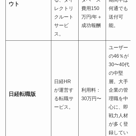
ウト
レクトリ
費用150
何通でも
クルート
万円/年＋
送付可
サービ
成功報酬
能。
ス。
ユーザー
の46％が
30〜40代
の中堅
日経HR
層。大手
が運営す
利用料：
企業の管
日経転職版
る転職サ
30万円〜
理職を中
ービス。
心に、即
戦力人材
が多く登
録してい