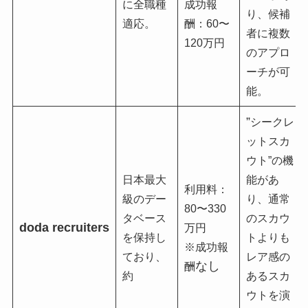
に全職種
成功報
り、候補
適応。
酬：60〜
者に複数
120万円
のアプロ
ーチが可
能。
”
シークレ
ットスカ
ウト”の機
日本最大
能があ
利用料：
級のデー
り、通常
80〜330
タベース
のスカウ
doda recruiters
万円
を保持し
トよりも
※成功報
ており、
レア感の
なし
酬
約
あるスカ
ウトを演