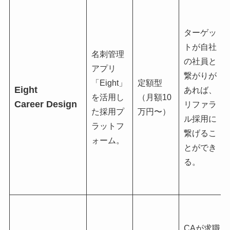
ターゲッ
トが自社
名刺管理
の社員と
アプリ
繋がりが
「Eight」
定額型
Eight
あれば、
を活用し
（月額10
Career Design
リファラ
た採用プ
万円〜）
ル採用に
ラットフ
繋げるこ
ォーム。
とができ
る。
CAが求職