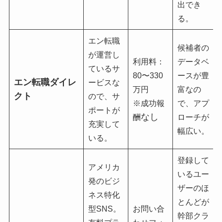
出でき
る。
エン転職
候補者の
が運営し
利用料：
データベ
ているサ
80〜330
ースが豊
エン転職ダイレ
ービスな
万円
富なの
クト
ので、サ
※成功報
で、アプ
ポートが
なし
酬
ローチが
充実して
幅広い。
いる。
登録して
アメリカ
いるユー
発のビジ
ザーのほ
ネス特化
とんどが
型SNS。
お問い合
幹部クラ