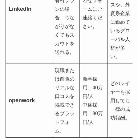
有料プラ
わせフォ
スや、外
LinkedIn
ンの場
ームにご
資系企業
合、つな
連絡くだ
に勤めて
がりがな
さい。
いるグロ
くてもス
ーバル人
カウトを
材が多
送れる。
い。
現職また
は前職の
新卒採
どのレイ
リアルな
用：40万
ヤーを採
口コミを
円/人
openwork
用しても
掲載でき
中途採
一律の成
るプラッ
用：80万
功報酬。
トフォー
円/人
ム。