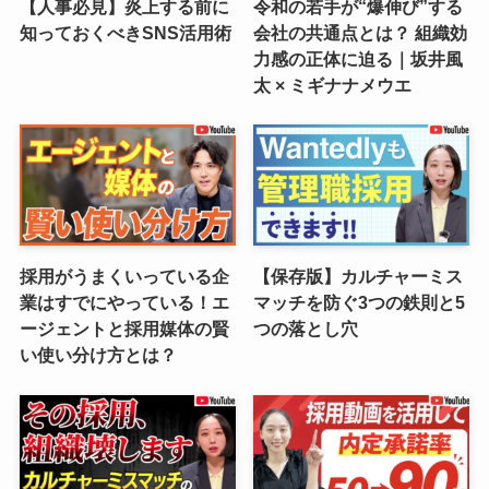
【人事必見】炎上する前に
令和の若手が“爆伸び”する
知っておくべきSNS活用術
会社の共通点とは？ 組織効
力感の正体に迫る｜坂井風
太 × ミギナナメウエ
採用がうまくいっている企
【保存版】カルチャーミス
業はすでにやっている！エ
マッチを防ぐ3つの鉄則と5
ージェントと採用媒体の賢
つの落とし穴
い使い分け方とは？