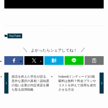
YouTube
よかったらシェアしてね！
就活を終えた学生が語る、
Indeed(インディード)の掲
意外な選択の真相！認知度
載料は無料？料金プランや
の低い企業が内定承諾を勝
コストを抑えて採用を成功
ち取る採用戦略
させる方法