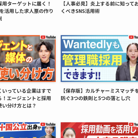
採用ターゲットに届く！
【人事必見】炎上する前に知って
析を活用した求人票の作り
くべきSNS活用術
説
くいっている企業はすで
【保存版】カルチャーミスマッチ
る！エージェントと採用
防ぐ3つの鉄則と5つの落とし穴
使い分け方とは？