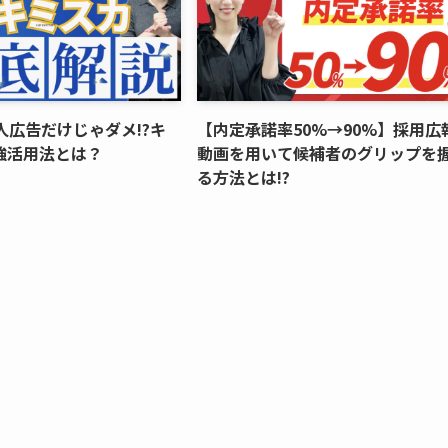
人広告だけじゃダメ!?キ
【内定承諾率50%→90%】採用広
強活用法とは？
動画を用いて候補者のグリップを
る方法とは!?