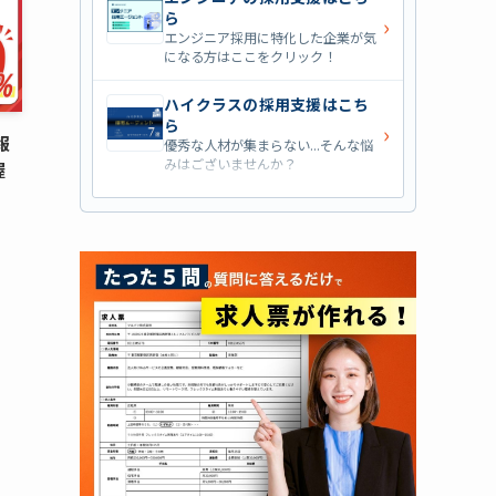
ら
›
エンジニア採用に特化した企業が気
になる方はここをクリック！
ハイクラスの採用支援はこち
ら
›
報
優秀な人材が集まらない...そんな悩
みはございませんか？
握
営業職の採用支援はこちら
›
営業職・管理職系の採用支援に特化
した企業を七つ集めました！
外資系の採用支援はこちら
›
外資系企業の採用支援を行っている
会社はこちらから！