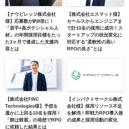
【ナウビレッジ株式会社
【株式会社エスマット様】
様】応募数が約8倍に！
セールスからエンジニアま
「若手×高ポテンシャル人
で計10名の採用に成功！ス
材」の年間採用目標をたっ
タートアップの状況変化に
た3ヶ月で達成した支援内
対応する”柔軟性の高い
容とは
RPOの良さ”とは
【株式会社FiNC
【インパクトサークル株式
Technologies様】予想を
会社様】採用リソース不足
遥かに上回る10名を採用！
を解消！即戦力RPO導入後
「餅は餅屋」の発想でRPO
の成果と採用活動の変化
に依頼した結果とは