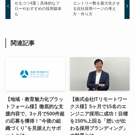
せるコツ4選｜具体的なフ
エントリー数を最大化させ
ローやおすすめの採用媒体
る自社採用ページの考え
も
方・作り方
関連記事
【地域・教育魅力化プラッ
【株式会社ITリモートワー
トフォーム様】徹底的な支
クス様】5ヶ月で15名のエ
援内容で、3ヶ月で500件超
ンジニア採用に成功！目標
の応募を獲得！“今後の組
を150%上回る「想いが伝
織づくり”を見据えたサポ
わる採用ブランディング」