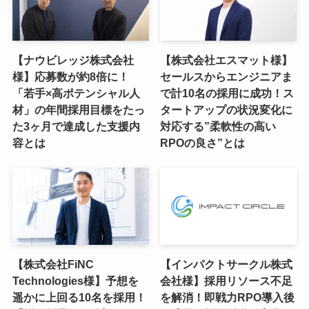
【ナウビレッジ株式会社
【株式会社エスマット様】
様】応募数が約8倍に！
セールスからエンジニアま
「若手×高ポテンシャル人
で計10名の採用に成功！ス
材」の年間採用目標をたっ
タートアップの状況変化に
た3ヶ月で達成した支援内
対応する”柔軟性の高い
容とは
RPOの良さ”とは
【株式会社FiNC
【インパクトサークル株式
Technologies様】予想を
会社様】採用リソース不足
遥かに上回る10名を採用！
を解消！即戦力RPO導入後