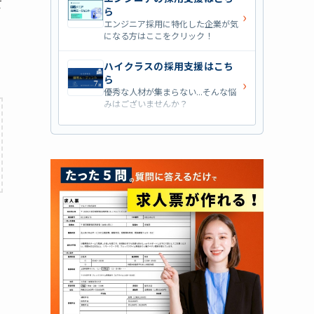
て
ら
›
エンジニア採用に特化した企業が気
になる方はここをクリック！
ハイクラスの採用支援はこち
ら
›
優秀な人材が集まらない...そんな悩
みはございませんか？
営業職の採用支援はこちら
›
営業職・管理職系の採用支援に特化
した企業を七つ集めました！
外資系の採用支援はこちら
›
外資系企業の採用支援を行っている
会社はこちらから！