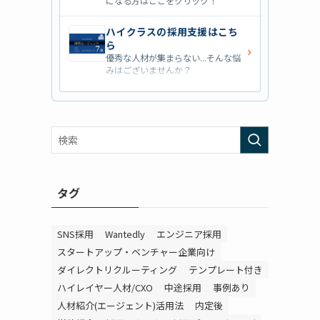
になる方はここをクリック！
ハイクラスの採用支援はこち
ら
›
優秀な人材が集まらない...そんな悩
みはございませんか？
営業職の採用支援はこちら
›
営業職・管理職系の採用支援に特化
ス
した企業を七つ集めました！
外資系の採用支援はこちら
›
外資系企業の採用支援を行っている
会社はこちらから！
タグ
SNS採用
Wantedly
エンジニア採用
スタートアップ・ベンチャー企業向け
ダイレクトリクルーティング
テンプレート付き
ハイレイヤー人材/CXO
中途採用
事例あり
人材紹介(エージェント)活用法
内定後