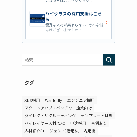
になる方はここをクリック！
ハイクラスの採用支援はこち
ら
›
優秀な人材が集まらない...そんな悩
みはございませんか？
営業職の採用支援はこちら
›
営業職・管理職系の採用支援に特化
した企業を七つ集めました！
外資系の採用支援はこちら
›
外資系企業の採用支援を行っている
会社はこちらから！
タグ
SNS採用
Wantedly
エンジニア採用
スタートアップ・ベンチャー企業向け
ダイレクトリクルーティング
テンプレート付き
ハイレイヤー人材/CXO
中途採用
事例あり
人材紹介(エージェント)活用法
内定後