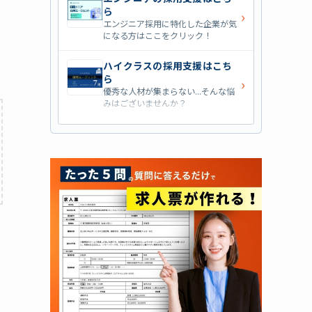
ら
›
エンジニア採用に特化した企業が気
になる方はここをクリック！
ハイクラスの採用支援はこち
ら
›
優秀な人材が集まらない...そんな悩
みはございませんか？
営業職の採用支援はこちら
›
営業職・管理職系の採用支援に特化
した企業を七つ集めました！
外資系の採用支援はこちら
›
外資系企業の採用支援を行っている
会社はこちらから！