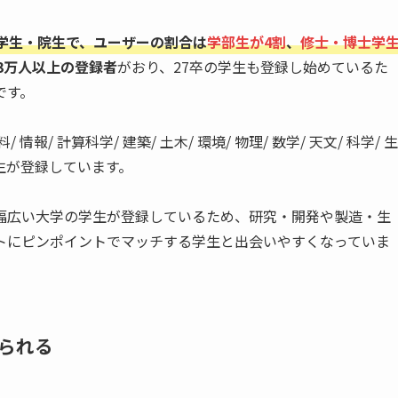
学生・院生で、ユーザーの割合は
学部生が4割
、
修士・博士学
3万人以上の登録者
がおり、27卒の学生も登録し始めているた
です。
報/ 計算科学/ 建築/ 土木/ 環境/ 物理/ 数学/ 天文/ 科学/ 生
生が登録しています。
幅広い大学の学生が登録しているため、研究・開発や製造・生
トにピンポイントでマッチする学生と出会いやすくなっていま
られる