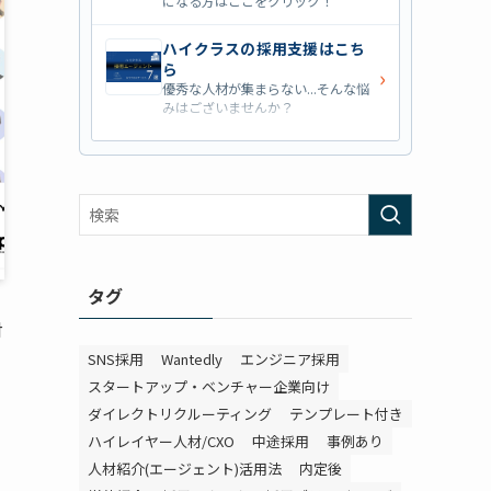
になる方はここをクリック！
ハイクラスの採用支援はこち
ら
›
優秀な人材が集まらない...そんな悩
みはございませんか？
営業職の採用支援はこちら
›
営業職・管理職系の採用支援に特化
した企業を七つ集めました！
外資系の採用支援はこちら
›
外資系企業の採用支援を行っている
会社はこちらから！
タグ
対
SNS採用
Wantedly
エンジニア採用
スタートアップ・ベンチャー企業向け
ダイレクトリクルーティング
テンプレート付き
ハイレイヤー人材/CXO
中途採用
事例あり
人材紹介(エージェント)活用法
内定後