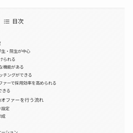
目次
？
徴
学生・院生が中心
けられる
な機能がある
ッチングができる
ファーで採用効率を高められる
できる
の自動オファーを行う流れ
件設定
作成
ケーション