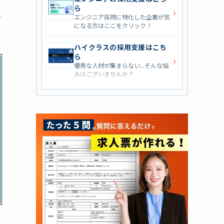
ら
›
を
エンジニア採用に特化した企業が気
になる方はここをクリック！
ハイクラスの採用支援はこち
ら
›
優秀な人材が集まらない...そんな悩
みはございませんか？
営業職の採用支援はこちら
›
営業職・管理職系の採用支援に特化
した企業を七つ集めました！
外資系の採用支援はこちら
›
外資系企業の採用支援を行っている
会社はこちらから！