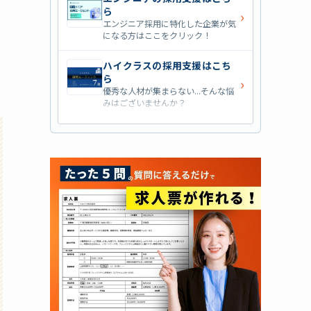
ら
›
エンジニア採用に特化した企業が気
になる方はここをクリック！
ハイクラスの採用支援はこち
ら
›
優秀な人材が集まらない...そんな悩
みはございませんか？
営業職の採用支援はこちら
›
営業職・管理職系の採用支援に特化
した企業を七つ集めました！
外資系の採用支援はこちら
›
外資系企業の採用支援を行っている
会社はこちらから！