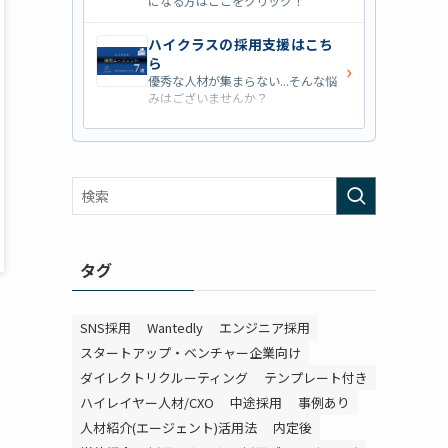
になる方はここをクリック！
ハイクラスの採用支援はこち
ら
›
優秀な人材が集まらない...そんな悩
みはございませんか？
営業職の採用支援はこちら
›
営業職・管理職系の採用支援に特化
した企業を七つ集めました！
外資系の採用支援はこちら
›
外資系企業の採用支援を行っている
会社はこちらから！
タグ
SNS採用
Wantedly
エンジニア採用
スタートアップ・ベンチャー企業向け
ダイレクトリクルーティング
テンプレート付き
ハイレイヤー人材/CXO
中途採用
事例あり
人材紹介(エージェント)活用法
内定後