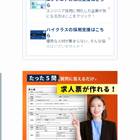
ら
›
エンジニア採用に特化した企業が気
になる方はここをクリック！
ハイクラスの採用支援はこち
ら
›
優秀な人材が集まらない...そんな悩
みはございませんか？
営業職の採用支援はこちら
›
営業職・管理職系の採用支援に特化
した企業を七つ集めました！
外資系の採用支援はこちら
›
外資系企業の採用支援を行っている
会社はこちらから！