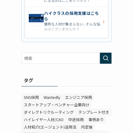
になる方はここをクリック！
ハイクラスの採用支援はこち
ら
›
優秀な人材が集まらない...そんな悩
みはございませんか？
営業職の採用支援はこちら
›
営業職・管理職系の採用支援に特化
した企業を七つ集めました！
外資系の採用支援はこちら
›
外資系企業の採用支援を行っている
会社はこちらから！
タグ
SNS採用
Wantedly
エンジニア採用
スタートアップ・ベンチャー企業向け
ダイレクトリクルーティング
テンプレート付き
ハイレイヤー人材/CXO
中途採用
事例あり
人材紹介(エージェント)活用法
内定後