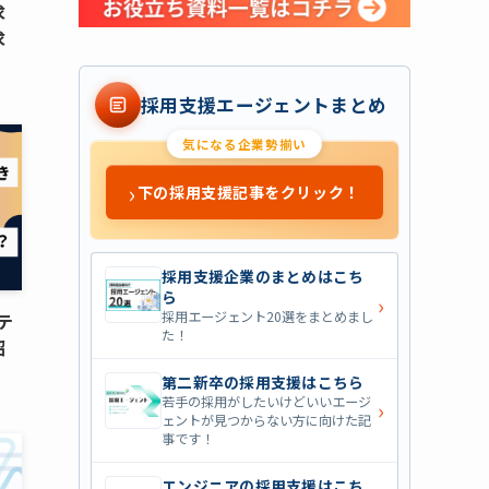
求
求
採用支援エージェントまとめ
気になる企業勢揃い
›
下の採用支援記事をクリック！
採用支援企業のまとめはこち
ら
›
採用エージェント20選をまとめまし
テ
た！
紹
第二新卒の採用支援はこちら
若手の採用がしたいけどいいエージ
›
ェントが見つからない方に向けた記
事です！
エンジニアの採用支援はこち