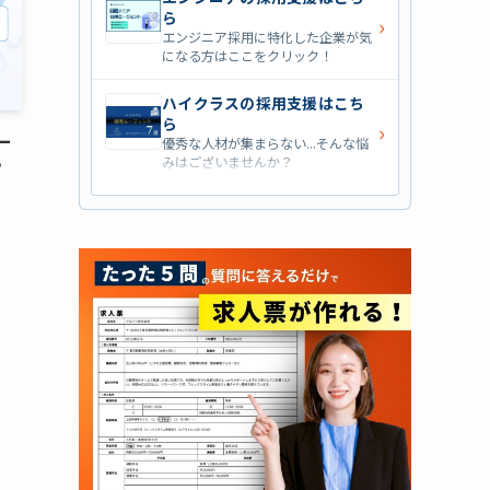
ら
›
エンジニア採用に特化した企業が気
になる方はここをクリック！
ハイクラスの採用支援はこち
ら
›
ー
優秀な人材が集まらない...そんな悩
みはございませんか？
？
営業職の採用支援はこちら
›
営業職・管理職系の採用支援に特化
した企業を七つ集めました！
外資系の採用支援はこちら
›
外資系企業の採用支援を行っている
会社はこちらから！