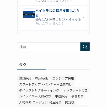
になる方はここをクリック！
ハイクラスの採用支援はこち
ら
›
優秀な人材が集まらない...そんな悩
みはございませんか？
営業職の採用支援はこちら
›
営業職・管理職系の採用支援に特化
した企業を七つ集めました！
外資系の採用支援はこちら
›
外資系企業の採用支援を行っている
会社はこちらから！
タグ
SNS採用
Wantedly
エンジニア採用
スタートアップ・ベンチャー企業向け
ダイレクトリクルーティング
テンプレート付き
ハイレイヤー人材/CXO
中途採用
事例あり
人材紹介(エージェント)活用法
内定後