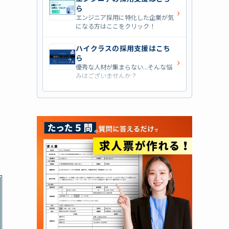
ら
›
エンジニア採用に特化した企業が気
になる方はここをクリック！
ハイクラスの採用支援はこち
ら
›
優秀な人材が集まらない...そんな悩
みはございませんか？
営業職の採用支援はこちら
›
営業職・管理職系の採用支援に特化
した企業を七つ集めました！
外資系の採用支援はこちら
›
外資系企業の採用支援を行っている
会社はこちらから！