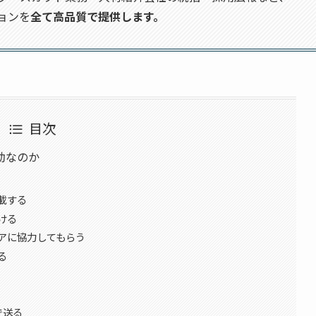
ョンを
全て高品質で提供します。
目次
効なのか
載する
ける
アに協力してもらう
る
で送る