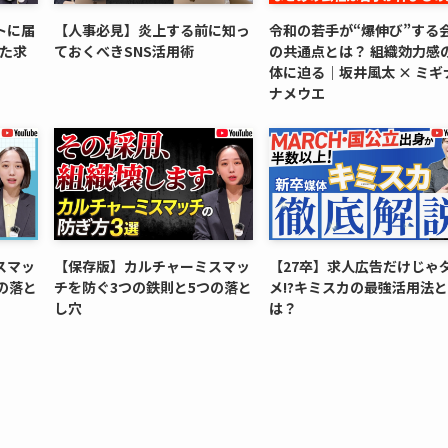
トに届
【人事必見】炎上する前に知っ
令和の若手が“爆伸び”する
した求
ておくべきSNS活用術
の共通点とは？ 組織効力感
体に迫る｜坂井風太 × ミギ
ナメウエ
スマッ
【保存版】カルチャーミスマッ
【27卒】求人広告だけじゃ
の落と
チを防ぐ3つの鉄則と5つの落と
メ!?キミスカの最強活用法と
し穴
は？