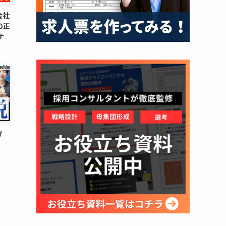
会社
の正
ナ
ダ