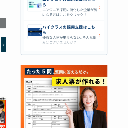
ら
›
エンジニア採用に特化した企業が気
になる方はここをクリック！
ハイクラスの採用支援はこち
ら
›
優秀な人材が集まらない...そんな悩
みはございませんか？
営業職の採用支援はこちら
›
営業職・管理職系の採用支援に特化
した企業を七つ集めました！
外資系の採用支援はこちら
›
外資系企業の採用支援を行っている
会社はこちらから！