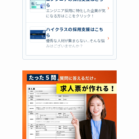
ら
›
エンジニア採用に特化した企業が気
になる方はここをクリック！
ハイクラスの採用支援はこち
ら
›
優秀な人材が集まらない...そんな悩
みはございませんか？
営業職の採用支援はこちら
›
営業職・管理職系の採用支援に特化
した企業を七つ集めました！
外資系の採用支援はこちら
›
外資系企業の採用支援を行っている
会社はこちらから！