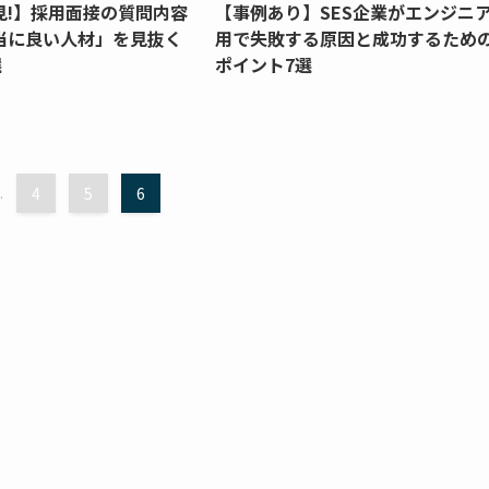
見!】採用面接の質問内容
【事例あり】SES企業がエンジニ
当に良い人材」を見抜く
用で失敗する原因と成功するため
選
ポイント7選
.
4
5
6