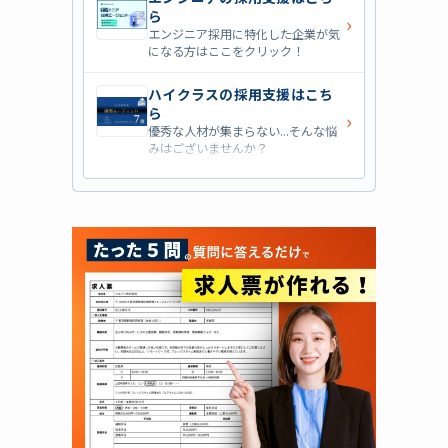
ら
›
エンジニア採用に特化した企業が気
になる方はここをクリック！
ハイクラスの採用支援はこち
ら
›
優秀な人材が集まらない...そんな悩
みはございませんか？
営業職の採用支援はこちら
›
営業職・管理職系の採用支援に特化
した企業を七つ集めました！
外資系の採用支援はこちら
›
外資系企業の採用支援を行っている
会社はこちらから！