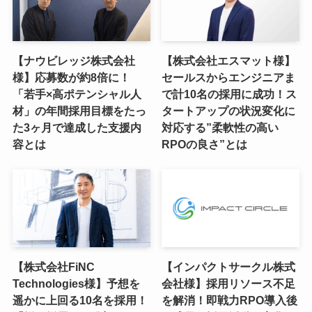
【ナウビレッジ株式会社
【株式会社エスマット様】
様】応募数が約8倍に！
セールスからエンジニアま
「若手×高ポテンシャル人
で計10名の採用に成功！ス
材」の年間採用目標をたっ
タートアップの状況変化に
た3ヶ月で達成した支援内
対応する”柔軟性の高い
容とは
RPOの良さ”とは
【株式会社FiNC
【インパクトサークル株式
Technologies様】予想を
会社様】採用リソース不足
遥かに上回る10名を採用！
を解消！即戦力RPO導入後