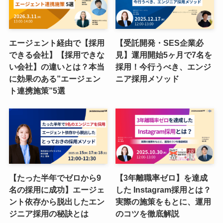
エージェント経由で【採用
【受託開発・SES企業必
できる会社】【採用できな
見】運用開始5ヶ月で7名を
い会社】の違いとは？本当
採用！今行うべき、エンジ
に効果のある”エージェン
ニア採用メソッド
ト連携施策”5選
【たった半年でゼロから9
【3年離職率ゼロ】を達成
名の採用に成功】エージェ
した Instagram採用とは？
ント依存から脱出したエン
実際の施策をもとに、運用
ジニア採用の秘訣とは
のコツを徹底解説