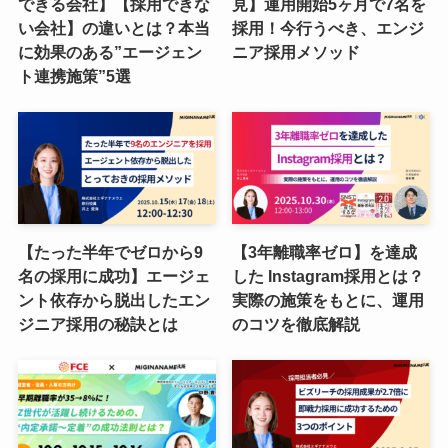
できる会社】【採用できな
見】運用開始5ヶ月で7名を
い会社】の違いとは？本当
採用！今行うべき、エンジ
に効果のある”エージェン
ニア採用メソッド
ト連携施策”5選
【たった半年でゼロから9
【3年離職率ゼロ】を達成
名の採用に成功】エージェ
した Instagram採用とは？
ント依存から脱出したエン
実際の施策をもとに、運用
ジニア採用の秘訣とは
のコツを徹底解説