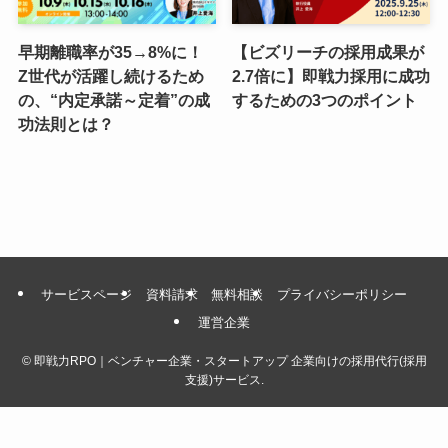
早期離職率が35→8%に！
【ビズリーチの採用成果が
Z世代が活躍し続けるため
2.7倍に】即戦力採用に成功
の、“内定承諾～定着”の成
するための3つのポイント
功法則とは？
サービスページ
資料請求
無料相談
プライバシーポリシー
運営企業
©
即戦力RPO｜ベンチャー企業・スタートアップ 企業向けの採用代行(採用
支援)サービス.