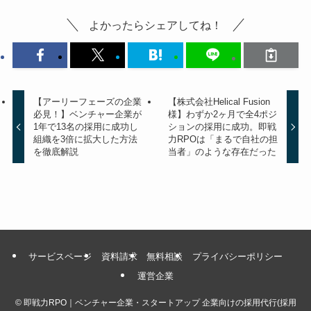
よかったらシェアしてね！
【アーリーフェーズの企業
【株式会社Helical Fusion
必見！】ベンチャー企業が
様】わずか2ヶ月で全4ポジ
1年で13名の採用に成功し
ションの採用に成功。即戦
組織を3倍に拡大した方法
力RPOは「まるで自社の担
を徹底解説
当者」のような存在だった
サービスページ
資料請求
無料相談
プライバシーポリシー
運営企業
©
即戦力RPO｜ベンチャー企業・スタートアップ 企業向けの採用代行(採用