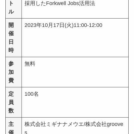
ト
採用したForkwell Jobs活用法
ル
開
2023年10月17日(火)11:00-12:00
催
日
時
参
無料
加
費
定
100名
員
数
主
株式会社ミギナナメウエ/株式会社groove
催
s