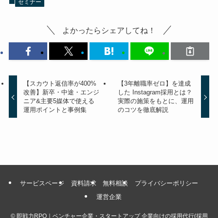
セミナー
よかったらシェアしてね！
【スカウト返信率が400%
【3年離職率ゼロ】を達成
改善】新卒・中途・エンジ
した Instagram採用とは？
ニア&主要5媒体で使える
実際の施策をもとに、運用
運用ポイントと事例集
のコツを徹底解説
サービスページ
資料請求
無料相談
プライバシーポリシー
運営企業
©
即戦力RPO｜ベンチャー企業・スタートアップ 企業向けの採用代行(採用