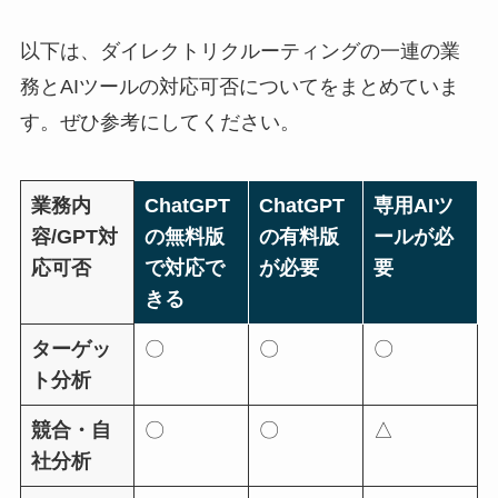
以下は、ダイレクトリクルーティングの一連の業
務とAIツールの対応可否についてをまとめていま
す。ぜひ参考にしてください。
業務内
ChatGPT
ChatGPT
専用AIツ
容/GPT対
の無料版
の有料版
ールが必
応可否
で対応で
が必要
要
きる
ターゲッ
〇
〇
〇
ト分析
競合・自
〇
〇
△
社分析