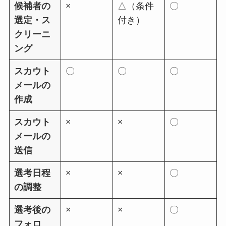
候補者の
×
△（条件
〇
選定・ス
付き）
クリーニ
ング
スカウト
〇
〇
〇
メールの
作成
スカウト
×
×
〇
メールの
送信
選考日程
×
×
〇
の調整
選考後の
×
×
〇
フォロ